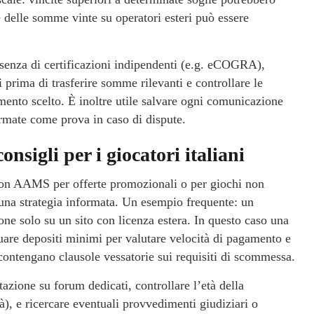
le delle somme vinte su operatori esteri può essere
resenza di certificazioni indipendenti (e.g. eCOGRA),
i prima di trasferire somme rilevanti e controllare le
ento scelto. È inoltre utile salvare ogni comunicazione
ermate come prova in caso di dispute.
onsigli per i giocatori italiani
ti non AAMS per offerte promozionali o per giochi non
una strategia informata. Un esempio frequente: un
one solo su un sito con licenza estera. In questo caso una
tuare depositi minimi per valutare velocità di pagamento e
 contengano clausole vessatorie sui requisiti di scommessa.
azione su forum dedicati, controllare l’età della
tà), e ricercare eventuali provvedimenti giudiziari o