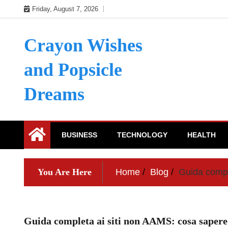
Skip
Friday, August 7, 2026
to
content
Crayon Wishes
and Popsicle
Dreams
BUSINESS
TECHNOLOGY
HEALTH
You Are Here
Home
Blog
Guida compl
Guida completa ai siti non AAMS: cosa sapere