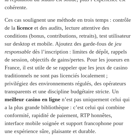
cohérente.
Ces cas soulignent une méthode en trois temps : contrôle
de la
licence
et des audits, lecture attentive des
conditions (bonus, contributions, retraits), test utilisateur
sur desktop et mobile. Ajoutez des garde-fous de
jeu
responsable
dès l’inscription : limites de dépôt, rappels
de session, objectifs de gains/pertes. Pour les joueurs en
France, il est utile de se rappeler que les jeux de casino
traditionnels ne sont pas licenciés localement ;
privilégiez des environnements régulés, des opérateurs
transparents et une discipline budgétaire stricte. Un
meilleur casino en ligne
n’est pas uniquement celui qui
a la plus grande bibliothèque : c’est celui qui combine
conformité, rapidité de paiement, RTP honnêtes,
interface mobile soignée et support francophone pour
une expérience sûre, plaisante et durable.