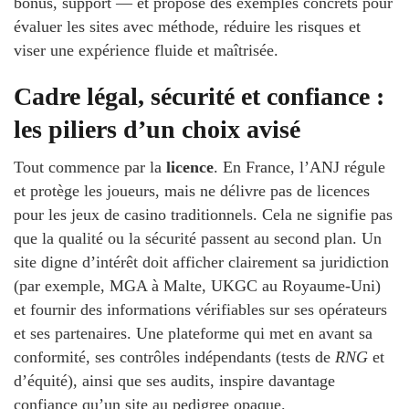
bonus, support — et propose des exemples concrets pour
évaluer les sites avec méthode, réduire les risques et
viser une expérience fluide et maîtrisée.
Cadre légal, sécurité et confiance :
les piliers d’un choix avisé
Tout commence par la
licence
. En France, l’ANJ régule
et protège les joueurs, mais ne délivre pas de licences
pour les jeux de casino traditionnels. Cela ne signifie pas
que la qualité ou la sécurité passent au second plan. Un
site digne d’intérêt doit afficher clairement sa juridiction
(par exemple, MGA à Malte, UKGC au Royaume-Uni)
et fournir des informations vérifiables sur ses opérateurs
et ses partenaires. Une plateforme qui met en avant sa
conformité, ses contrôles indépendants (tests de
RNG
et
d’équité), ainsi que ses audits, inspire davantage
confiance qu’un site au pedigree opaque.