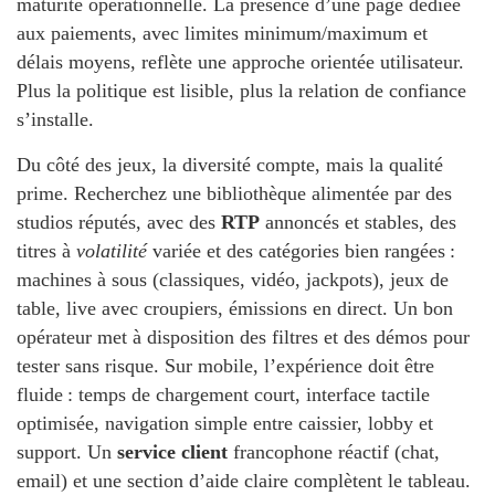
maturité opérationnelle. La présence d’une page dédiée
aux paiements, avec limites minimum/maximum et
délais moyens, reflète une approche orientée utilisateur.
Plus la politique est lisible, plus la relation de confiance
s’installe.
Du côté des jeux, la diversité compte, mais la qualité
prime. Recherchez une bibliothèque alimentée par des
studios réputés, avec des
RTP
annoncés et stables, des
titres à
volatilité
variée et des catégories bien rangées :
machines à sous (classiques, vidéo, jackpots), jeux de
table, live avec croupiers, émissions en direct. Un bon
opérateur met à disposition des filtres et des démos pour
tester sans risque. Sur mobile, l’expérience doit être
fluide : temps de chargement court, interface tactile
optimisée, navigation simple entre caissier, lobby et
support. Un
service client
francophone réactif (chat,
email) et une section d’aide claire complètent le tableau.