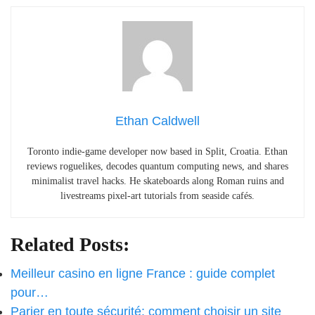
Ethan Caldwell
Toronto indie-game developer now based in Split, Croatia. Ethan
reviews roguelikes, decodes quantum computing news, and shares
minimalist travel hacks. He skateboards along Roman ruins and
livestreams pixel-art tutorials from seaside cafés.
Related Posts:
Meilleur casino en ligne France : guide complet
pour…
Parier en toute sécurité: comment choisir un site