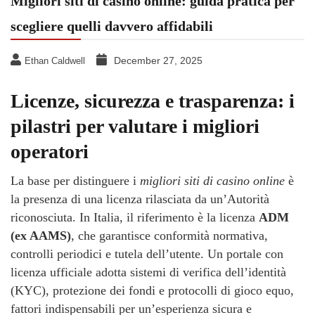
Migliori siti di casino online: guida pratica per
scegliere quelli davvero affidabili
December 27, 2025
Ethan Caldwell
Licenze, sicurezza e trasparenza: i
pilastri per valutare i migliori
operatori
La base per distinguere i
migliori siti di casino online
è
la presenza di una licenza rilasciata da un’Autorità
riconosciuta. In Italia, il riferimento è la licenza
ADM
(ex AAMS)
, che garantisce conformità normativa,
controlli periodici e tutela dell’utente. Un portale con
licenza ufficiale adotta sistemi di verifica dell’identità
(KYC), protezione dei fondi e protocolli di gioco equo,
fattori indispensabili per un’esperienza sicura e