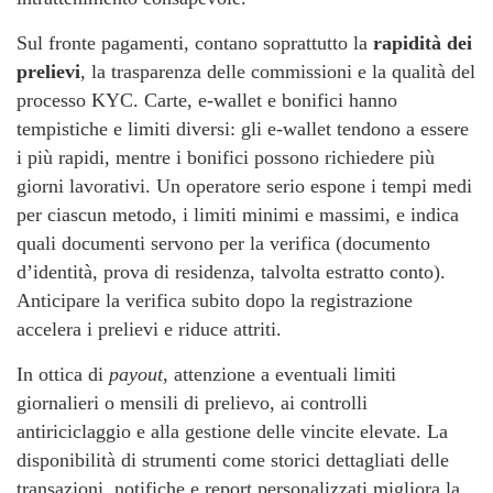
Sul fronte pagamenti, contano soprattutto la
rapidità dei
prelievi
, la trasparenza delle commissioni e la qualità del
processo KYC. Carte, e-wallet e bonifici hanno
tempistiche e limiti diversi: gli e-wallet tendono a essere
i più rapidi, mentre i bonifici possono richiedere più
giorni lavorativi. Un operatore serio espone i tempi medi
per ciascun metodo, i limiti minimi e massimi, e indica
quali documenti servono per la verifica (documento
d’identità, prova di residenza, talvolta estratto conto).
Anticipare la verifica subito dopo la registrazione
accelera i prelievi e riduce attriti.
In ottica di
payout
, attenzione a eventuali limiti
giornalieri o mensili di prelievo, ai controlli
antiriciclaggio e alla gestione delle vincite elevate. La
disponibilità di strumenti come storici dettagliati delle
transazioni, notifiche e report personalizzati migliora la