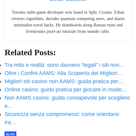
Toronto indie-game developer now based in Split, Croatia. Ethan
reviews roguelikes, decodes quantum computing news, and shares
minimalist travel hacks. He skateboards along Roman ruins and
livestreams pixel-art tutorials from seaside cafés.
Related Posts:
Tra mito e realtà: sono davvero “legali” i siti non…
Oltre i Confini AAMS: Alla Scoperta dei Migliori…
Migliori siti casino non AAMS: guida pratica per…
Online casino: guida pratica per giocare in modo…
Non AAMS casino: guida consapevole per scegliere
e…
Sicurezza senza compromessi: come orientarsi
tra…
BLOG