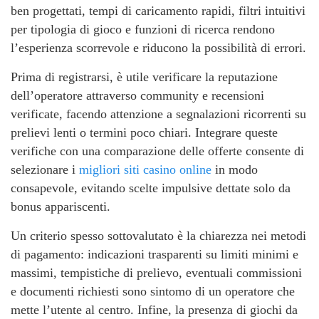
ben progettati, tempi di caricamento rapidi, filtri intuitivi
per tipologia di gioco e funzioni di ricerca rendono
l’esperienza scorrevole e riducono la possibilità di errori.
Prima di registrarsi, è utile verificare la reputazione
dell’operatore attraverso community e recensioni
verificate, facendo attenzione a segnalazioni ricorrenti su
prelievi lenti o termini poco chiari. Integrare queste
verifiche con una comparazione delle offerte consente di
selezionare i
migliori siti casino online
in modo
consapevole, evitando scelte impulsive dettate solo da
bonus appariscenti.
Un criterio spesso sottovalutato è la chiarezza nei metodi
di pagamento: indicazioni trasparenti su limiti minimi e
massimi, tempistiche di prelievo, eventuali commissioni
e documenti richiesti sono sintomo di un operatore che
mette l’utente al centro. Infine, la presenza di giochi da