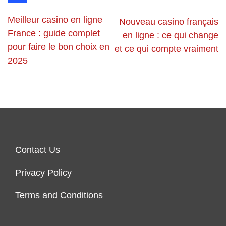
Meilleur casino en ligne
Nouveau casino français
France : guide complet
en ligne : ce qui change
pour faire le bon choix en
et ce qui compte vraiment
2025
Contact Us
Privacy Policy
Terms and Conditions