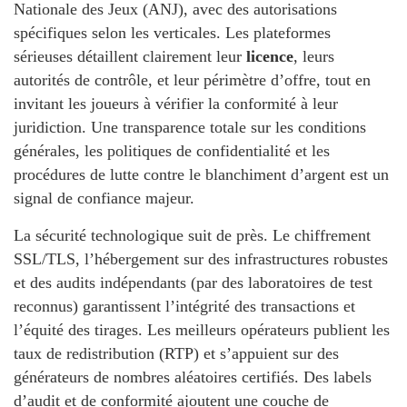
Nationale des Jeux (ANJ), avec des autorisations
spécifiques selon les verticales. Les plateformes
sérieuses détaillent clairement leur
licence
, leurs
autorités de contrôle, et leur périmètre d’offre, tout en
invitant les joueurs à vérifier la conformité à leur
juridiction. Une transparence totale sur les conditions
générales, les politiques de confidentialité et les
procédures de lutte contre le blanchiment d’argent est un
signal de confiance majeur.
La sécurité technologique suit de près. Le chiffrement
SSL/TLS, l’hébergement sur des infrastructures robustes
et des audits indépendants (par des laboratoires de test
reconnus) garantissent l’intégrité des transactions et
l’équité des tirages. Les meilleurs opérateurs publient les
taux de redistribution (RTP) et s’appuient sur des
générateurs de nombres aléatoires certifiés. Des labels
d’audit et de conformité ajoutent une couche de