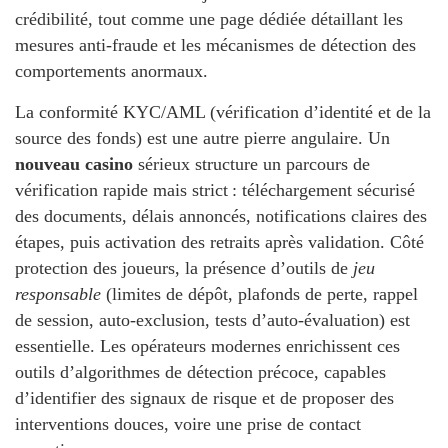
crédibilité, tout comme une page dédiée détaillant les
mesures anti-fraude et les mécanismes de détection des
comportements anormaux.
La conformité KYC/AML (vérification d’identité et de la
source des fonds) est une autre pierre angulaire. Un
nouveau casino
sérieux structure un parcours de
vérification rapide mais strict : téléchargement sécurisé
des documents, délais annoncés, notifications claires des
étapes, puis activation des retraits après validation. Côté
protection des joueurs, la présence d’outils de
jeu
responsable
(limites de dépôt, plafonds de perte, rappel
de session, auto-exclusion, tests d’auto-évaluation) est
essentielle. Les opérateurs modernes enrichissent ces
outils d’algorithmes de détection précoce, capables
d’identifier des signaux de risque et de proposer des
interventions douces, voire une prise de contact