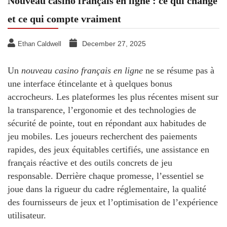
Nouveau casino français en ligne : ce qui change
et ce qui compte vraiment
December 27, 2025
Ethan Caldwell
Un
nouveau casino français en ligne
ne se résume pas à
une interface étincelante et à quelques bonus
accrocheurs. Les plateformes les plus récentes misent sur
la transparence, l’ergonomie et des technologies de
sécurité de pointe, tout en répondant aux habitudes de
jeu mobiles. Les joueurs recherchent des paiements
rapides, des jeux équitables certifiés, une assistance en
français réactive et des outils concrets de jeu
responsable. Derrière chaque promesse, l’essentiel se
joue dans la rigueur du cadre réglementaire, la qualité
des fournisseurs de jeux et l’optimisation de l’expérience
utilisateur.