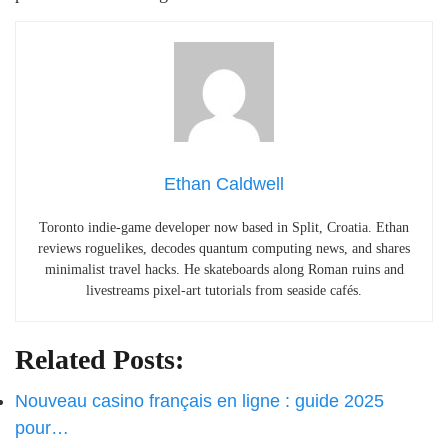
Ethan Caldwell
Toronto indie-game developer now based in Split, Croatia. Ethan
reviews roguelikes, decodes quantum computing news, and shares
minimalist travel hacks. He skateboards along Roman ruins and
livestreams pixel-art tutorials from seaside cafés.
Related Posts:
Nouveau casino français en ligne : guide 2025
pour…