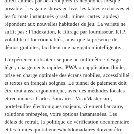
direct animés par des croupiers francophones lorsque
possible. Les game shows en live, les tables exclusives et
les formats instantanés (crash, mines, cartes rapides)
répondent aux nouvelles habitudes de jeu. La variété ne
suffit pas : l’indexation, le filtrage par fournisseur, RTP,
volatilité et fonctionnalités, ainsi que la présence de
démos gratuites, facilitent une navigation intelligente.
L’expérience utilisateur se joue au millimètre : design
léger, chargements rapides,
PWA
ou application fluide,
prise en charge optimale des écrans mobiles, accessibilité
et textes en français soignés. Le tunnel de paiement doit
être tout aussi ergonomique, avec des méthodes locales
et reconnues : Cartes Bancaires, Visa/Mastercard,
portefeuilles électroniques majeurs, virement bancaire,
solutions prépayées, voire options instantanées. Les
délais de retrait, la politique de vérification documentaire
et les limites quotidiennes/hebdomadaires doivent être