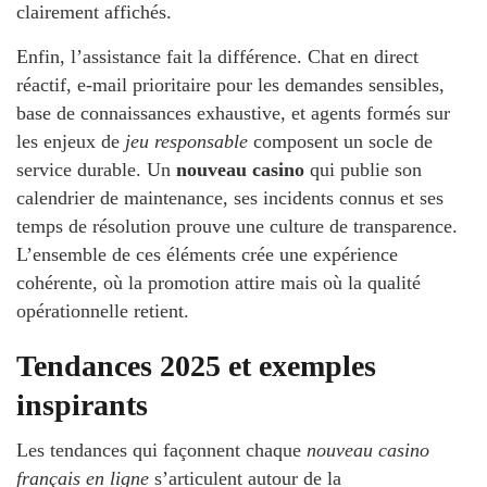
clairement affichés.
Enfin, l’assistance fait la différence. Chat en direct
réactif, e-mail prioritaire pour les demandes sensibles,
base de connaissances exhaustive, et agents formés sur
les enjeux de
jeu responsable
composent un socle de
service durable. Un
nouveau casino
qui publie son
calendrier de maintenance, ses incidents connus et ses
temps de résolution prouve une culture de transparence.
L’ensemble de ces éléments crée une expérience
cohérente, où la promotion attire mais où la qualité
opérationnelle retient.
Tendances 2025 et exemples
inspirants
Les tendances qui façonnent chaque
nouveau casino
français en ligne
s’articulent autour de la