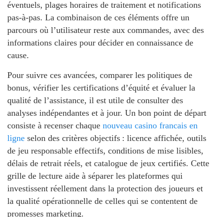
éventuels, plages horaires de traitement et notifications
pas-à-pas. La combinaison de ces éléments offre un
parcours où l’utilisateur reste aux commandes, avec des
informations claires pour décider en connaissance de
cause.
Pour suivre ces avancées, comparer les politiques de
bonus, vérifier les certifications d’équité et évaluer la
qualité de l’assistance, il est utile de consulter des
analyses indépendantes et à jour. Un bon point de départ
consiste à recenser chaque
nouveau casino francais en
ligne
selon des critères objectifs : licence affichée, outils
de jeu responsable effectifs, conditions de mise lisibles,
délais de retrait réels, et catalogue de jeux certifiés. Cette
grille de lecture aide à séparer les plateformes qui
investissent réellement dans la protection des joueurs et
la qualité opérationnelle de celles qui se contentent de
promesses marketing.