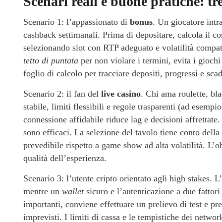
Scenari reali e buone pratiche: tr
Scenario 1: l’appassionato di
bonus
. Un giocatore intr
cashback settimanali. Prima di depositare, calcola il co
selezionando slot con RTP adeguato e volatilità compatib
tetto di puntata
per non violare i termini, evita i gioch
foglio di calcolo per tracciare depositi, progressi e sca
Scenario 2: il fan del
live casino
. Chi ama roulette, bl
stabile, limiti flessibili e regole trasparenti (ad esemp
connessione affidabile riduce lag e decisioni affrettate
sono efficaci. La selezione del tavolo tiene conto della
prevedibile rispetto a game show ad alta volatilità. L’o
qualità dell’esperienza.
Scenario 3: l’utente cripto orientato agli high stakes. L
mentre un
wallet
sicuro e l’autenticazione a due fatto
importanti, conviene effettuare un prelievo di test e 
imprevisti. I limiti di cassa e le tempistiche dei network