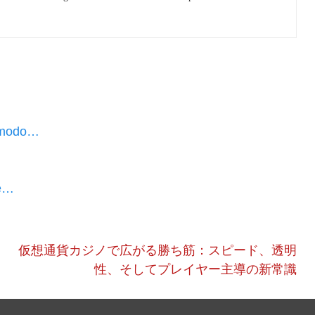
n modo…
…
re…
仮想通貨カジノで広がる勝ち筋：スピード、透明
性、そしてプレイヤー主導の新常識