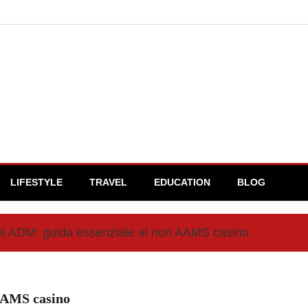
LIFESTYLE
TRAVEL
EDUCATION
BLOG
fini ADM: guida essenziale ai non AAMS casino
 AAMS casino