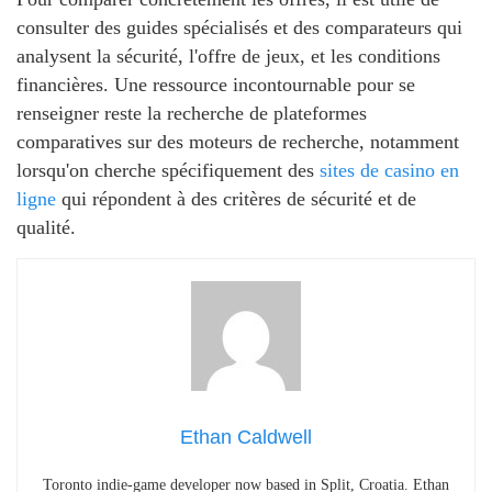
consulter des guides spécialisés et des comparateurs qui
analysent la sécurité, l'offre de jeux, et les conditions
financières. Une ressource incontournable pour se
renseigner reste la recherche de plateformes
comparatives sur des moteurs de recherche, notamment
lorsqu'on cherche spécifiquement des
sites de casino en
ligne
qui répondent à des critères de sécurité et de
qualité.
Ethan Caldwell
Toronto indie-game developer now based in Split, Croatia. Ethan