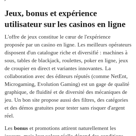
Jeux, bonus et expérience
utilisateur sur les casinos en ligne
L'offre de jeux constitue le cœur de l'expérience
proposée par un casino en ligne. Les meilleurs opérateurs
disposent d'un catalogue riche et diversifié : machines à
sous, tables de blackjack, roulettes, poker en ligne, jeux
de croupier en direct et variantes innovantes. La
collaboration avec des éditeurs réputés (comme NetEnt,
Microgaming, Evolution Gaming) est un gage de qualité
graphique, de fluidité et de diversité des mécaniques de
jeu. Un bon site propose aussi des filtres, des catégories
et des démos gratuites pour tester sans risquer d'argent
réel.
Les
bonus
et promotions attirent naturellement les