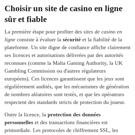
Choisir un site de casino en ligne
sûr et fiable
La première étape pour profiter des
sites de casino en
ligne
consiste à évaluer la
sécurité
et la fiabilité de la
plateforme. Un site digne de confiance affiche clairement
ses licences et autorisations délivrées par des autorités
reconnues (comme la Malta Gaming Authority, la UK
Gambling Commission ou d'autres régulateurs
européens). Ces licences garantissent que les jeux sont
régulièrement audités, que les mécanismes de génération
de nombres aléatoires sont testés, et que les opérateurs
respectent des standards stricts de protection du joueur.
Outre la licence, la
protection des données
personnelles
et des transactions financières est
primordiale. Les protocoles de chiffrement SSL, les