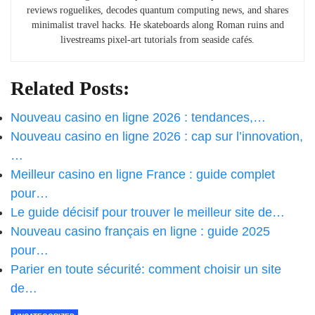
reviews roguelikes, decodes quantum computing news, and shares
minimalist travel hacks. He skateboards along Roman ruins and
livestreams pixel-art tutorials from seaside cafés.
Related Posts:
Nouveau casino en ligne 2026 : tendances,…
Nouveau casino en ligne 2026 : cap sur l’innovation,
…
Meilleur casino en ligne France : guide complet
pour…
Le guide décisif pour trouver le meilleur site de…
Nouveau casino français en ligne : guide 2025
pour…
Parier en toute sécurité: comment choisir un site
de…