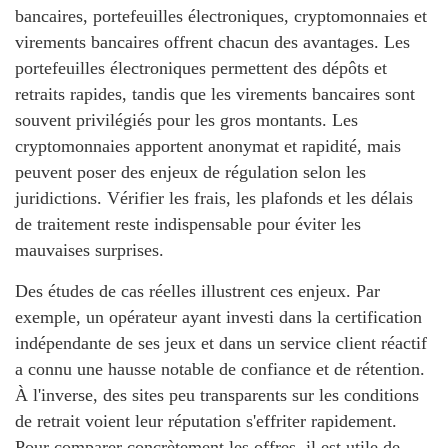
bancaires, portefeuilles électroniques, cryptomonnaies et
virements bancaires offrent chacun des avantages. Les
portefeuilles électroniques permettent des dépôts et
retraits rapides, tandis que les virements bancaires sont
souvent privilégiés pour les gros montants. Les
cryptomonnaies apportent anonymat et rapidité, mais
peuvent poser des enjeux de régulation selon les
juridictions. Vérifier les frais, les plafonds et les délais
de traitement reste indispensable pour éviter les
mauvaises surprises.
Des études de cas réelles illustrent ces enjeux. Par
exemple, un opérateur ayant investi dans la certification
indépendante de ses jeux et dans un service client réactif
a connu une hausse notable de confiance et de rétention.
À l'inverse, des sites peu transparents sur les conditions
de retrait voient leur réputation s'effriter rapidement.
Pour comparer concrètement les offres, il est utile de