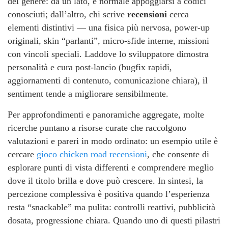
del genere: da un lato, è normale appoggiarsi a codici
conosciuti; dall’altro, chi scrive
recensioni
cerca
elementi distintivi — una fisica più nervosa, power-up
originali, skin “parlanti”, micro-sfide interne, missioni
con vincoli speciali. Laddove lo sviluppatore dimostra
personalità e cura post-lancio (bugfix rapidi,
aggiornamenti di contenuto, comunicazione chiara), il
sentiment tende a migliorare sensibilmente.
Per approfondimenti e panoramiche aggregate, molte
ricerche puntano a risorse curate che raccolgono
valutazioni e pareri in modo ordinato: un esempio utile è
cercare
gioco chicken road recensioni
, che consente di
esplorare punti di vista differenti e comprendere meglio
dove il titolo brilla e dove può crescere. In sintesi, la
percezione complessiva è positiva quando l’esperienza
resta “snackable” ma pulita: controlli reattivi, pubblicità
dosata, progressione chiara. Quando uno di questi pilastri