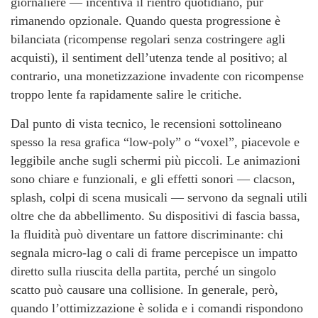
giornaliere — incentiva il rientro quotidiano, pur
rimanendo opzionale. Quando questa progressione è
bilanciata (ricompense regolari senza costringere agli
acquisti), il sentiment dell’utenza tende al positivo; al
contrario, una monetizzazione invadente con ricompense
troppo lente fa rapidamente salire le critiche.
Dal punto di vista tecnico, le recensioni sottolineano
spesso la resa grafica “low-poly” o “voxel”, piacevole e
leggibile anche sugli schermi più piccoli. Le animazioni
sono chiare e funzionali, e gli effetti sonori — clacson,
splash, colpi di scena musicali — servono da segnali utili
oltre che da abbellimento. Su dispositivi di fascia bassa,
la fluidità può diventare un fattore discriminante: chi
segnala micro-lag o cali di frame percepisce un impatto
diretto sulla riuscita della partita, perché un singolo
scatto può causare una collisione. In generale, però,
quando l’ottimizzazione è solida e i comandi rispondono