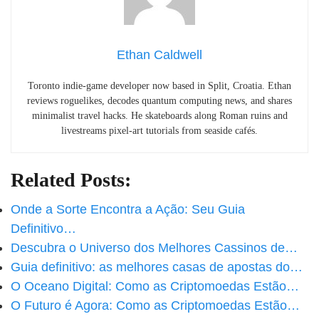
Ethan Caldwell
Toronto indie-game developer now based in Split, Croatia. Ethan
reviews roguelikes, decodes quantum computing news, and shares
minimalist travel hacks. He skateboards along Roman ruins and
livestreams pixel-art tutorials from seaside cafés.
Related Posts:
Onde a Sorte Encontra a Ação: Seu Guia
Definitivo…
Descubra o Universo dos Melhores Cassinos de…
Guia definitivo: as melhores casas de apostas do…
O Oceano Digital: Como as Criptomoedas Estão…
O Futuro é Agora: Como as Criptomoedas Estão…