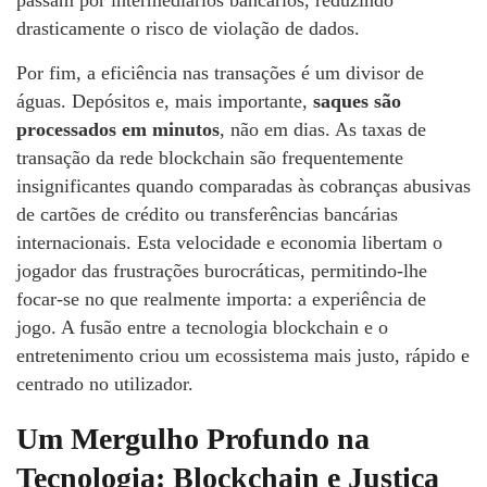
passam por intermediários bancários, reduzindo
drasticamente o risco de violação de dados.
Por fim, a eficiência nas transações é um divisor de
águas. Depósitos e, mais importante,
saques são
processados em minutos
, não em dias. As taxas de
transação da rede blockchain são frequentemente
insignificantes quando comparadas às cobranças abusivas
de cartões de crédito ou transferências bancárias
internacionais. Esta velocidade e economia libertam o
jogador das frustrações burocráticas, permitindo-lhe
focar-se no que realmente importa: a experiência de
jogo. A fusão entre a tecnologia blockchain e o
entretenimento criou um ecossistema mais justo, rápido e
centrado no utilizador.
Um Mergulho Profundo na
Tecnologia: Blockchain e Justiça