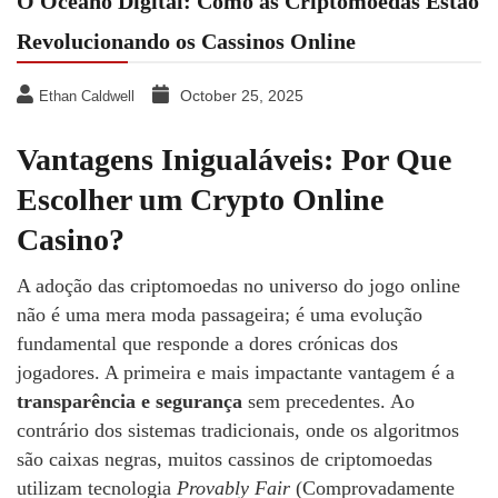
O Oceano Digital: Como as Criptomoedas Estão
Revolucionando os Cassinos Online
October 25, 2025
Ethan Caldwell
Vantagens Inigualáveis: Por Que
Escolher um Crypto Online
Casino?
A adoção das criptomoedas no universo do jogo online
não é uma mera moda passageira; é uma evolução
fundamental que responde a dores crónicas dos
jogadores. A primeira e mais impactante vantagem é a
transparência e segurança
sem precedentes. Ao
contrário dos sistemas tradicionais, onde os algoritmos
são caixas negras, muitos cassinos de criptomoedas
utilizam tecnologia
Provably Fair
(Comprovadamente