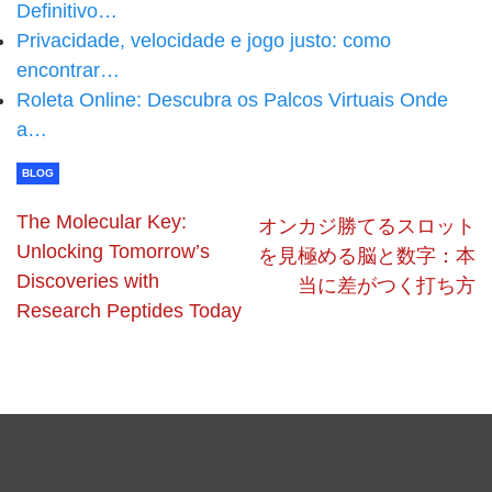
Definitivo…
Privacidade, velocidade e jogo justo: como
encontrar…
Roleta Online: Descubra os Palcos Virtuais Onde
a…
BLOG
The Molecular Key:
オンカジ勝てるスロット
Unlocking Tomorrow’s
を見極める脳と数字：本
Discoveries with
当に差がつく打ち方
Research Peptides Today