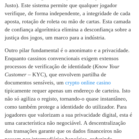
Justo). Este sistema permite que qualquer jogador
verifique, de forma independente, a integridade de cada
aposta, rotação de roleta ou mão de cartas. Esta camada
de confiança algorítmica elimina a desconfiança sobre a
justiça dos jogos, um marco para a indústria.
Outro pilar fundamental é o anonimato e a privacidade.
Enquanto cassinos convencionais exigem extensos
processos de verificação de identidade (
Know Your
Customer
– KYC), que envolvem partilha de
documentos sensíveis, um
crypto online casino
tipicamente requer apenas um endereço de carteira. Isto
não só agiliza o registo, tornando-o quase instantâneo,
como também protege a identidade do utilizador. Para
jogadores que valorizam a sua privacidade digital, esta é
uma característica não negociável. A descentralização
das transações garante que os dados financeiros não