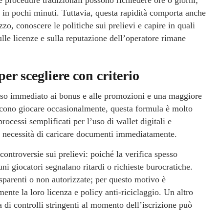
Le procedure tradizionali possono richiedere ore o giorni;
e in pochi minuti. Tuttavia, questa rapidità comporta anche
zzo, conoscere le politiche sui prelievi e capire in quali
ulle licenze e sulla reputazione dell’operatore rimane
per scegliere con criterio
sso immediato ai bonus e alle promozioni e una maggiore
riscono giocare occasionalmente, questa formula è molto
rocessi semplificati per l’uso di wallet digitali e
la necessità di caricare documenti immediatamente.
 controversie sui prelievi: poiché la verifica spesso
uni giocatori segnalano ritardi o richieste burocratiche.
asparenti o non autorizzate; per questo motivo è
ente la loro licenza e policy anti-riciclaggio. Un altro
za di controlli stringenti al momento dell’iscrizione può
.