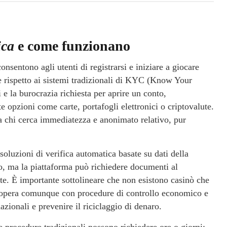
ica
e come funzionano
nsentono agli utenti di registrarsi e iniziare a giocare
te rispetto ai sistemi tradizionali di KYC (Know Your
 e la burocrazia richiesta per aprire un conto,
 opzioni come carte, portafogli elettronici o criptovalute.
 a chi cerca immediatezza e anonimato relativo, pur
 soluzioni di verifica automatica basate su dati della
ito, ma la piattaforma può richiedere documenti al
te. È importante sottolineare che non esistono casinò che
 opera comunque con procedure di controllo economico e
azionali e prevenire il riciclaggio di denaro.