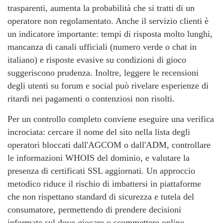
trasparenti, aumenta la probabilità che si tratti di un
operatore non regolamentato. Anche il servizio clienti è
un indicatore importante: tempi di risposta molto lunghi,
mancanza di canali ufficiali (numero verde o chat in
italiano) e risposte evasive su condizioni di gioco
suggeriscono prudenza. Inoltre, leggere le recensioni
degli utenti su forum e social può rivelare esperienze di
ritardi nei pagamenti o contenziosi non risolti.
Per un controllo completo conviene eseguire una verifica
incrociata: cercare il nome del sito nella lista degli
operatori bloccati dall'AGCOM o dall'ADM, controllare
le informazioni WHOIS del dominio, e valutare la
presenza di certificati SSL aggiornati. Un approccio
metodico riduce il rischio di imbattersi in piattaforme
che non rispettano standard di sicurezza e tutela del
consumatore, permettendo di prendere decisioni
informate sul dove giocare o scommettere online.