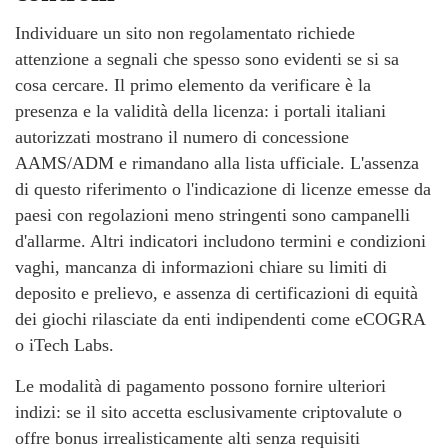
Individuare un sito non regolamentato richiede
attenzione a segnali che spesso sono evidenti se si sa
cosa cercare. Il primo elemento da verificare è la
presenza e la validità della licenza: i portali italiani
autorizzati mostrano il numero di concessione
AAMS/ADM e rimandano alla lista ufficiale. L'assenza
di questo riferimento o l'indicazione di licenze emesse da
paesi con regolazioni meno stringenti sono campanelli
d'allarme. Altri indicatori includono termini e condizioni
vaghi, mancanza di informazioni chiare su limiti di
deposito e prelievo, e assenza di certificazioni di equità
dei giochi rilasciate da enti indipendenti come eCOGRA
o iTech Labs.
Le modalità di pagamento possono fornire ulteriori
indizi: se il sito accetta esclusivamente criptovalute o
offre bonus irrealisticamente alti senza requisiti