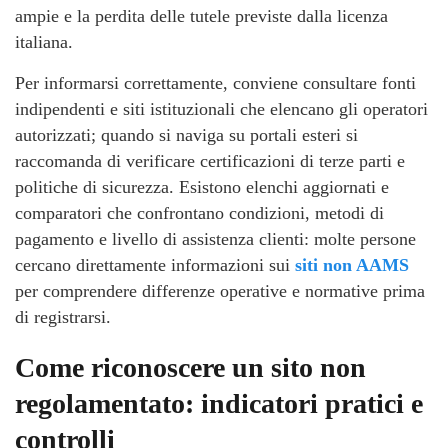
ampie e la perdita delle tutele previste dalla licenza
italiana.
Per informarsi correttamente, conviene consultare fonti
indipendenti e siti istituzionali che elencano gli operatori
autorizzati; quando si naviga su portali esteri si
raccomanda di verificare certificazioni di terze parti e
politiche di sicurezza. Esistono elenchi aggiornati e
comparatori che confrontano condizioni, metodi di
pagamento e livello di assistenza clienti: molte persone
cercano direttamente informazioni sui
siti non AAMS
per comprendere differenze operative e normative prima
di registrarsi.
Come riconoscere un sito non
regolamentato: indicatori pratici e
controlli