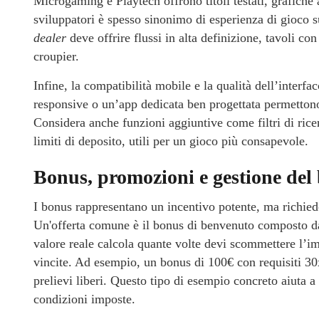
Microgaming e Playtech offrono titoli testati, grafiche
sviluppatori è spesso sinonimo di esperienza di gioco s
dealer
deve offrire flussi in alta definizione, tavoli con
croupier.
Infine, la compatibilità mobile e la qualità dell’interf
responsive o un’app dedicata ben progettata permettono
Considera anche funzioni aggiuntive come filtri di rice
limiti di deposito, utili per un gioco più consapevole.
Bonus, promozioni e gestione del 
I bonus rappresentano un incentivo potente, ma richied
Un'offerta comune è il bonus di benvenuto composto da u
valore reale calcola quante volte devi scommettere l’i
vincite. Ad esempio, un bonus di 100€ con requisiti 
prelievi liberi. Questo tipo di esempio concreto aiuta a
condizioni imposte.