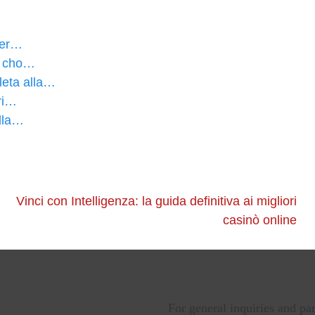
per…
n cho…
leta alla…
ori…
alla…
Vinci con Intelligenza: la guida definitiva ai migliori
casinò online
For general inquiries and pa