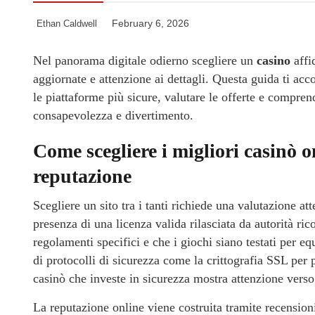
February 6, 2026
Ethan Caldwell
Nel panorama digitale odierno scegliere un
casino
affi
aggiornate e attenzione ai dettagli. Questa guida ti acc
le piattaforme più sicure, valutare le offerte e compre
consapevolezza e divertimento.
Come scegliere i migliori casinò on
reputazione
Scegliere un sito tra i tanti richiede una valutazione att
presenza di una licenza valida rilasciata da autorità ric
regolamenti specifici e che i giochi siano testati per eq
di protocolli di sicurezza come la crittografia SSL per p
casinò che investe in sicurezza mostra attenzione verso 
La reputazione online viene costruita tramite recension