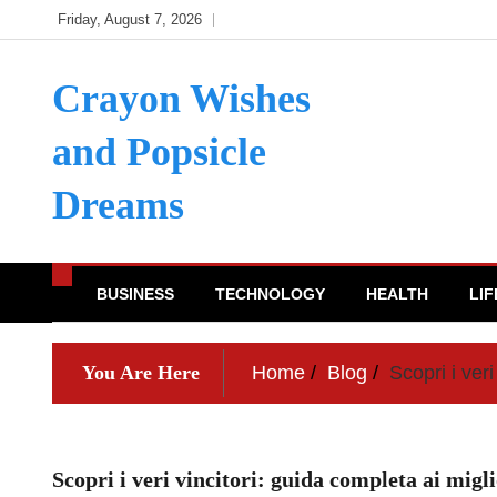
Skip
Friday, August 7, 2026
to
content
Crayon Wishes
and Popsicle
Dreams
BUSINESS
TECHNOLOGY
HEALTH
LI
You Are Here
Home
Blog
Scopri i veri
Scopri i veri vincitori: guida completa ai migli