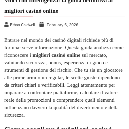
Vinci con Intelligenza: la guida definitiva ai
migliori casinò online
February 6, 2026
Ethan Caldwell
Entrare nel mondo dei casinò digitali richiede più di
fortuna: serve informazione. Questa guida analizza come
riconoscere i
migliori casinò online
sul mercato,
valutando sicurezza, bonus, esperienza di gioco e
strumenti di gestione del rischio. Che tu sia un giocatore
alle prime armi o un regular, le scelte giuste dipendono
da criteri chiari e verificabili. Leggi attentamente per
imparare a confrontare piattaforme, calcolare il valore
reale delle promozioni e comprendere quali elementi
influenzano davvero la qualità del divertimento e della
sicurezza.