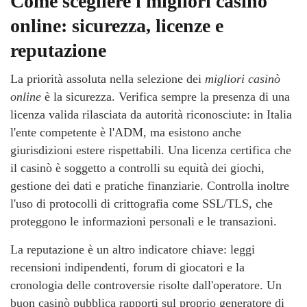
Come scegliere i migliori casinò
online: sicurezza, licenze e
reputazione
La priorità assoluta nella selezione dei
migliori casinò
online
è la sicurezza. Verifica sempre la presenza di una
licenza valida rilasciata da autorità riconosciute: in Italia
l'ente competente è l'ADM, ma esistono anche
giurisdizioni estere rispettabili. Una licenza certifica che
il casinò è soggetto a controlli su equità dei giochi,
gestione dei dati e pratiche finanziarie. Controlla inoltre
l'uso di protocolli di crittografia come SSL/TLS, che
proteggono le informazioni personali e le transazioni.
La reputazione è un altro indicatore chiave: leggi
recensioni indipendenti, forum di giocatori e la
cronologia delle controversie risolte dall'operatore. Un
buon casinò pubblica rapporti sul proprio generatore di