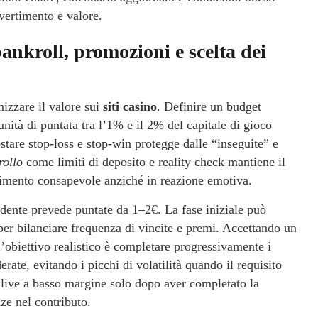
ivertimento e valore.
 bankroll, promozioni e scelta dei
izzare il valore sui
siti casino
. Definire un budget
unità di puntata tra l’1% e il 2% del capitale di gioco
stare stop-loss e stop-win protegge dalle “inseguite” e
rollo
come limiti di deposito e reality check mantiene il
enimento consapevole anziché in reazione emotiva.
dente prevede puntate da 1–2€. La fase iniziale può
er bilanciare frequenza di vincite e premi. Accettando un
obiettivo realistico è completare progressivamente i
rate, evitando i picchi di volatilità quando il requisito
i live a basso margine solo dopo aver completato la
nze nel contributo.