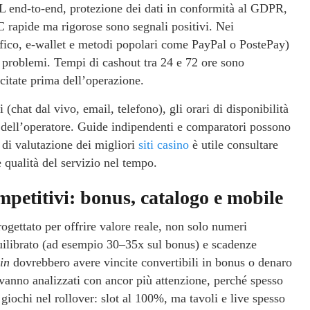
SL end-to-end, protezione dei dati in conformità al GDPR,
C rapide ma rigorose sono segnali positivi. Nei
onifico, e-wallet e metodi popolari come PayPal o PostePay)
ire problemi. Tempi di cashout tra 24 e 72 ore sono
citate prima dell’operazione.
 (chat dal vivo, email, telefono), gli orari di disponibilità
età dell’operatore. Guide indipendenti e comparatori possono
 di valutazione dei migliori
siti casino
è utile consultare
 qualità del servizio nel tempo.
mpetitivi: bonus, catalogo e mobile
rogettato per offrire valore reale, non solo numeri
ilibrato (ad esempio 30–35x sul bonus) e scadenze
pin
dovrebbero avere vincite convertibili in bonus o denaro
 vanno analizzati con ancor più attenzione, perché spesso
giochi nel rollover: slot al 100%, ma tavoli e live spesso