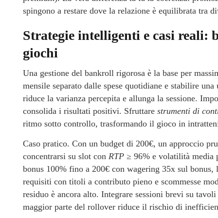
spingono a restare dove la relazione è equilibrata tra d
Strategie intelligenti e casi reali:
giochi
Una gestione del bankroll rigorosa è la base per massim
mensile separato dalle spese quotidiane e stabilire una 
riduce la varianza percepita e allunga la sessione. Impo
consolida i risultati positivi. Sfruttare
strumenti di cont
ritmo sotto controllo, trasformando il gioco in intratt
Caso pratico. Con un budget di 200€, un approccio pru
concentrarsi su slot con
RTP
≥ 96% e volatilità media p
bonus 100% fino a 200€ con wagering 35x sul bonus, l’
requisiti con titoli a contributo pieno e scommesse mode
residuo è ancora alto. Integrare sessioni brevi su tavol
maggior parte del rollover riduce il rischio di inefficie