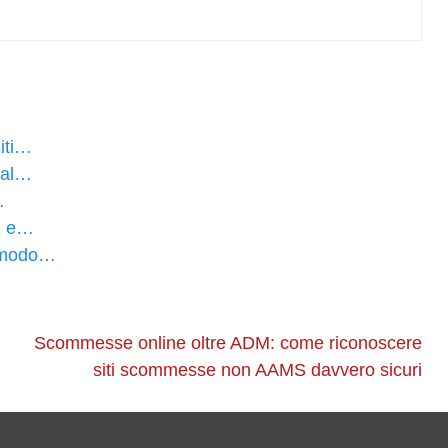
iti…
 al…
…
hi e…
n modo…
Scommesse online oltre ADM: come riconoscere
siti scommesse non AAMS davvero sicuri