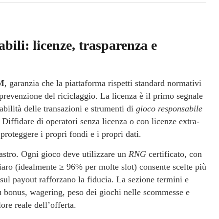
abili: licenze, trasparenza e
M
, garanzia che la piattaforma rispetti standard normativi
 prevenzione del riciclaggio. La licenza è il primo segnale
iabilità delle transazioni e strumenti di
gioco responsabile
 Diffidare di operatori senza licenza o con licenze extra-
proteggere i propri fondi e i propri dati.
ilastro. Ogni gioco deve utilizzare un
RNG
certificato, con
aro (idealmente ≥ 96% per molte slot) consente scelte più
sul payout rafforzano la fiducia. La sezione termini e
 su bonus, wagering, peso dei giochi nelle scommesse e
ore reale dell’offerta.