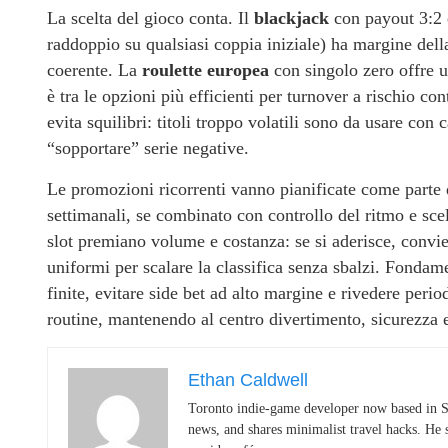
La scelta del gioco conta. Il
blackjack
con payout 3:2 e
raddoppio su qualsiasi coppia iniziale) ha margine della
coerente. La
roulette europea
con singolo zero offre 
è tra le opzioni più efficienti per turnover a rischio con
evita squilibri: titoli troppo volatili sono da usare con
“sopportare” serie negative.
Le promozioni ricorrenti vanno pianificate come parte 
settimanali, se combinato con controllo del ritmo e scel
slot premiano volume e costanza: se si aderisce, convie
uniformi per scalare la classifica senza sbalzi. Fondame
finite, evitare side bet ad alto margine e rivedere perio
routine, mantenendo al centro divertimento, sicurezza e 
Ethan Caldwell
Toronto indie-game developer now based in S
news, and shares minimalist travel hacks. He 