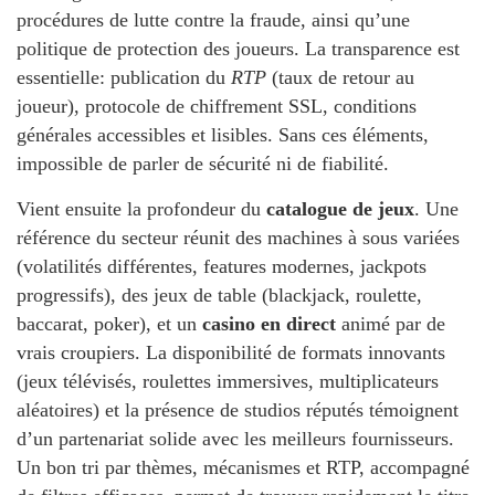
procédures de lutte contre la fraude, ainsi qu’une
politique de protection des joueurs. La transparence est
essentielle: publication du
RTP
(taux de retour au
joueur), protocole de chiffrement SSL, conditions
générales accessibles et lisibles. Sans ces éléments,
impossible de parler de sécurité ni de fiabilité.
Vient ensuite la profondeur du
catalogue de jeux
. Une
référence du secteur réunit des machines à sous variées
(volatilités différentes, features modernes, jackpots
progressifs), des jeux de table (blackjack, roulette,
baccarat, poker), et un
casino en direct
animé par de
vrais croupiers. La disponibilité de formats innovants
(jeux télévisés, roulettes immersives, multiplicateurs
aléatoires) et la présence de studios réputés témoignent
d’un partenariat solide avec les meilleurs fournisseurs.
Un bon tri par thèmes, mécanismes et RTP, accompagné