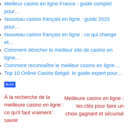
Meilleur casino en ligne France : guide complet
pour…
Nouveau casino français en ligne : guide 2025
pour…
Nouveau casino français en ligne : ce qui change
et…
Comment dénicher le meilleur site de casino en
ligne…
Comment reconnaître le meilleur casino en ligne…
Top 10 Online Casino België: le guide expert pour…
BLOG
À la recherche de la
Meilleure casino en ligne :
meilleure casino en ligne :
les clés pour faire un
ce qu’il faut vraiment
choix gagnant et sécurisé
savoir