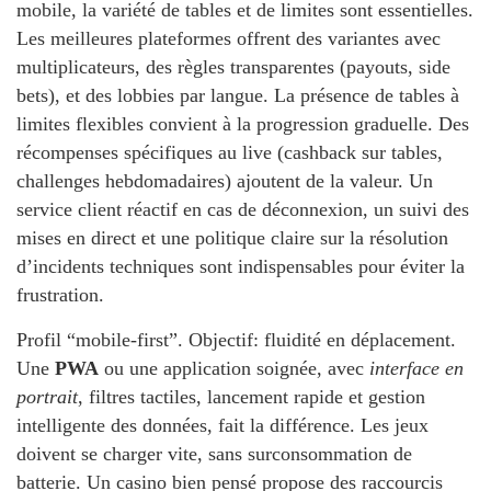
mobile, la variété de tables et de limites sont essentielles.
Les meilleures plateformes offrent des variantes avec
multiplicateurs, des règles transparentes (payouts, side
bets), et des lobbies par langue. La présence de tables à
limites flexibles convient à la progression graduelle. Des
récompenses spécifiques au live (cashback sur tables,
challenges hebdomadaires) ajoutent de la valeur. Un
service client réactif en cas de déconnexion, un suivi des
mises en direct et une politique claire sur la résolution
d’incidents techniques sont indispensables pour éviter la
frustration.
Profil “mobile-first”. Objectif: fluidité en déplacement.
Une
PWA
ou une application soignée, avec
interface en
portrait
, filtres tactiles, lancement rapide et gestion
intelligente des données, fait la différence. Les jeux
doivent se charger vite, sans surconsommation de
batterie. Un casino bien pensé propose des raccourcis