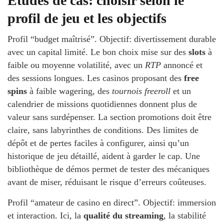
Études de cas: choisir selon le
profil de jeu et les objectifs
Profil “budget maîtrisé”. Objectif: divertissement durable
avec un capital limité. Le bon choix mise sur des
slots
à
faible ou moyenne volatilité, avec un
RTP
annoncé et
des sessions longues. Les casinos proposant des
free
spins
à faible wagering, des
tournois freeroll
et un
calendrier de missions quotidiennes donnent plus de
valeur sans surdépenser. La section promotions doit être
claire, sans labyrinthes de conditions. Des limites de
dépôt et de pertes faciles à configurer, ainsi qu’un
historique de jeu détaillé, aident à garder le cap. Une
bibliothèque de démos permet de tester des mécaniques
avant de miser, réduisant le risque d’erreurs coûteuses.
Profil “amateur de casino en direct”. Objectif: immersion
et interaction. Ici, la
qualité du streaming
, la stabilité