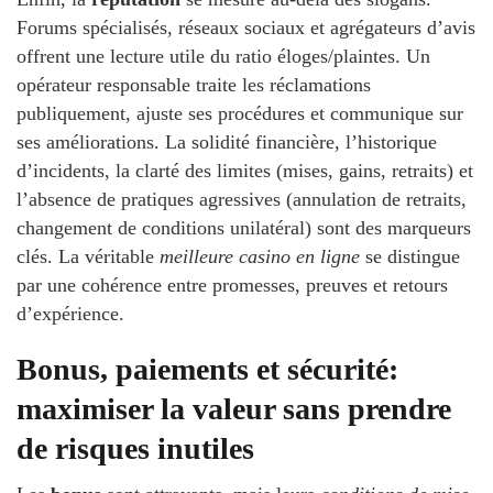
Forums spécialisés, réseaux sociaux et agrégateurs d’avis
offrent une lecture utile du ratio éloges/plaintes. Un
opérateur responsable traite les réclamations
publiquement, ajuste ses procédures et communique sur
ses améliorations. La solidité financière, l’historique
d’incidents, la clarté des limites (mises, gains, retraits) et
l’absence de pratiques agressives (annulation de retraits,
changement de conditions unilatéral) sont des marqueurs
clés. La véritable
meilleure casino en ligne
se distingue
par une cohérence entre promesses, preuves et retours
d’expérience.
Bonus, paiements et sécurité:
maximiser la valeur sans prendre
de risques inutiles