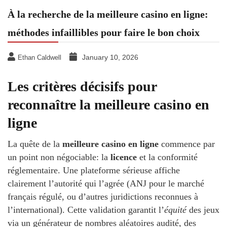
À la recherche de la meilleure casino en ligne:
méthodes infaillibles pour faire le bon choix
January 10, 2026
Ethan Caldwell
Les critères décisifs pour
reconnaître la meilleure casino en
ligne
La quête de la
meilleure casino en ligne
commence par
un point non négociable: la
licence
et la conformité
réglementaire. Une plateforme sérieuse affiche
clairement l’autorité qui l’agrée (ANJ pour le marché
français régulé, ou d’autres juridictions reconnues à
l’international). Cette validation garantit l’
équité
des jeux
via un générateur de nombres aléatoires audité, des