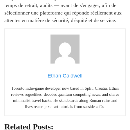
temps de retrait, audits — avant de s'engager, afin de
sélectionner une plateforme qui réponde réellement aux
attentes en matière de sécurité, d'équité et de service.
Ethan Caldwell
Toronto indie-game developer now based in Split, Croatia. Ethan
reviews roguelikes, decodes quantum computing news, and shares
minimalist travel hacks. He skateboards along Roman ruins and
livestreams pixel-art tutorials from seaside cafés.
Related Posts: