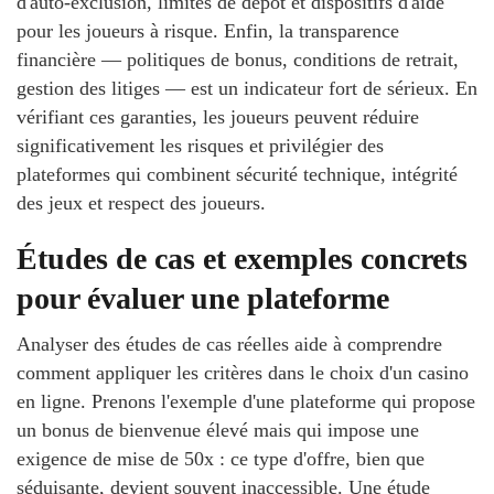
d'auto-exclusion, limites de dépôt et dispositifs d'aide
pour les joueurs à risque. Enfin, la transparence
financière — politiques de bonus, conditions de retrait,
gestion des litiges — est un indicateur fort de sérieux. En
vérifiant ces garanties, les joueurs peuvent réduire
significativement les risques et privilégier des
plateformes qui combinent sécurité technique, intégrité
des jeux et respect des joueurs.
Études de cas et exemples concrets
pour évaluer une plateforme
Analyser des études de cas réelles aide à comprendre
comment appliquer les critères dans le choix d'un casino
en ligne. Prenons l'exemple d'une plateforme qui propose
un bonus de bienvenue élevé mais qui impose une
exigence de mise de 50x : ce type d'offre, bien que
séduisante, devient souvent inaccessible. Une étude