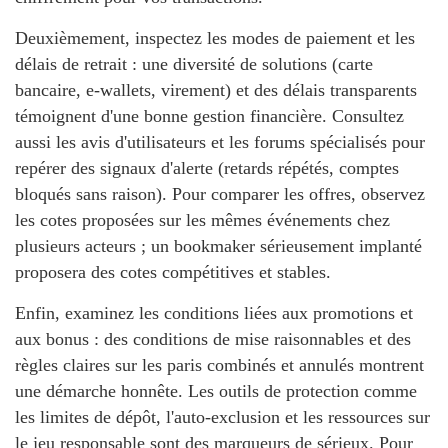
Deuxièmement, inspectez les modes de paiement et les
délais de retrait : une diversité de solutions (carte
bancaire, e-wallets, virement) et des délais transparents
témoignent d'une bonne gestion financière. Consultez
aussi les avis d'utilisateurs et les forums spécialisés pour
repérer des signaux d'alerte (retards répétés, comptes
bloqués sans raison). Pour comparer les offres, observez
les cotes proposées sur les mêmes événements chez
plusieurs acteurs ; un bookmaker sérieusement implanté
proposera des cotes compétitives et stables.
Enfin, examinez les conditions liées aux promotions et
aux bonus : des conditions de mise raisonnables et des
règles claires sur les paris combinés et annulés montrent
une démarche honnête. Les outils de protection comme
les limites de dépôt, l'auto-exclusion et les ressources sur
le jeu responsable sont des marqueurs de sérieux. Pour