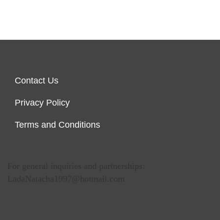
Contact Us
Privacy Policy
Terms and Conditions
For general inquiries and partnerships:
LadaNatacha1997@hotmail.com