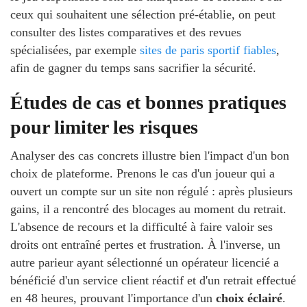
ceux qui souhaitent une sélection pré-établie, on peut
consulter des listes comparatives et des revues
spécialisées, par exemple
sites de paris sportif fiables
,
afin de gagner du temps sans sacrifier la sécurité.
Études de cas et bonnes pratiques
pour limiter les risques
Analyser des cas concrets illustre bien l'impact d'un bon
choix de plateforme. Prenons le cas d'un joueur qui a
ouvert un compte sur un site non régulé : après plusieurs
gains, il a rencontré des blocages au moment du retrait.
L'absence de recours et la difficulté à faire valoir ses
droits ont entraîné pertes et frustration. À l'inverse, un
autre parieur ayant sélectionné un opérateur licencié a
bénéficié d'un service client réactif et d'un retrait effectué
en 48 heures, prouvant l'importance d'un
choix éclairé
.