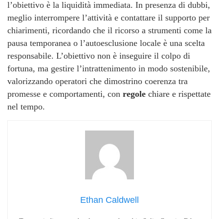
l’obiettivo è la liquidità immediata. In presenza di dubbi,
meglio interrompere l’attività e contattare il supporto per
chiarimenti, ricordando che il ricorso a strumenti come la
pausa temporanea o l’autoesclusione locale è una scelta
responsabile. L’obiettivo non è inseguire il colpo di
fortuna, ma gestire l’intrattenimento in modo sostenibile,
valorizzando operatori che dimostrino coerenza tra
promesse e comportamenti, con
regole
chiare e rispettate
nel tempo.
Ethan Caldwell