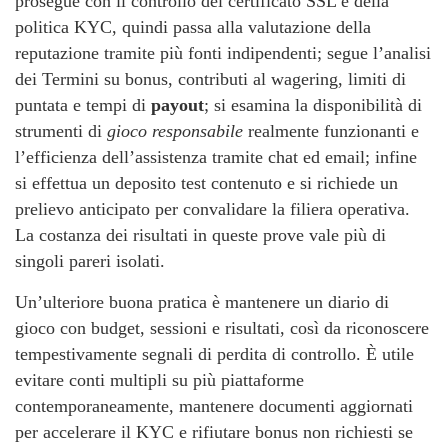
prosegue con il controllo del certificato SSL e della
politica KYC, quindi passa alla valutazione della
reputazione tramite più fonti indipendenti; segue l’analisi
dei Termini su bonus, contributi al wagering, limiti di
puntata e tempi di
payout
; si esamina la disponibilità di
strumenti di
gioco responsabile
realmente funzionanti e
l’efficienza dell’assistenza tramite chat ed email; infine
si effettua un deposito test contenuto e si richiede un
prelievo anticipato per convalidare la filiera operativa.
La costanza dei risultati in queste prove vale più di
singoli pareri isolati.
Un’ulteriore buona pratica è mantenere un diario di
gioco con budget, sessioni e risultati, così da riconoscere
tempestivamente segnali di perdita di controllo. È utile
evitare conti multipli su più piattaforme
contemporaneamente, mantenere documenti aggiornati
per accelerare il KYC e rifiutare bonus non richiesti se