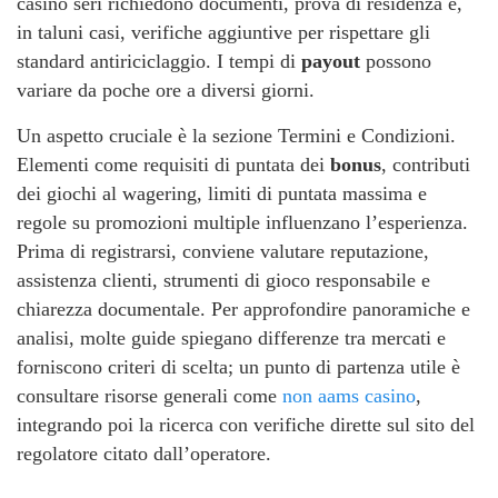
casinò seri richiedono documenti, prova di residenza e,
in taluni casi, verifiche aggiuntive per rispettare gli
standard antiriciclaggio. I tempi di
payout
possono
variare da poche ore a diversi giorni.
Un aspetto cruciale è la sezione Termini e Condizioni.
Elementi come requisiti di puntata dei
bonus
, contributi
dei giochi al wagering, limiti di puntata massima e
regole su promozioni multiple influenzano l’esperienza.
Prima di registrarsi, conviene valutare reputazione,
assistenza clienti, strumenti di gioco responsabile e
chiarezza documentale. Per approfondire panoramiche e
analisi, molte guide spiegano differenze tra mercati e
forniscono criteri di scelta; un punto di partenza utile è
consultare risorse generali come
non aams casino
,
integrando poi la ricerca con verifiche dirette sul sito del
regolatore citato dall’operatore.