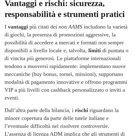
Vantaggi e rischi: sicurezza,
responsabilità e strumenti pratici
I
vantaggi
più citati dei
non AAMS
includono la varietà
di giochi, la presenza di promozioni aggressive, la
possibilità di accedere a mercati e formati non sempre
disponibili a livello locale e, talvolta,
limiti
di puntata o
di vincita più generosi. Le piattaforme internazionali
tendono a muoversi rapidamente: implementano nuove
meccaniche (buy bonus, tornei, missioni), supportano
modalità di pagamento innovative e offrono programmi
VIP a più livelli con cashback personalizzato o inviti a
eventi.
Dall’altra parte della bilancia, i
rischi
riguardano la
minore copertura da parte delle tutele italiane e
l’eventuale difficoltà nel risolvere controversie.
L’assenza di licenza ADM implica che gli strumenti di