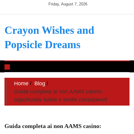
Skip
Friday, August 7, 2026
to
content
Crayon Wishes and
Popsicle Dreams
Toggle
navigation
Home
Blog
Guida completa ai non AAMS casino:
opportunità, tutele e scelte consapevoli
Guida completa ai non AAMS casino: