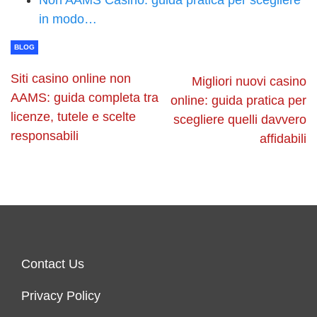
Non AAMS Casino: guida pratica per scegliere
in modo…
BLOG
Siti casino online non
Migliori nuovi casino
AAMS: guida completa tra
online: guida pratica per
licenze, tutele e scelte
scegliere quelli davvero
responsabili
affidabili
Contact Us
Privacy Policy