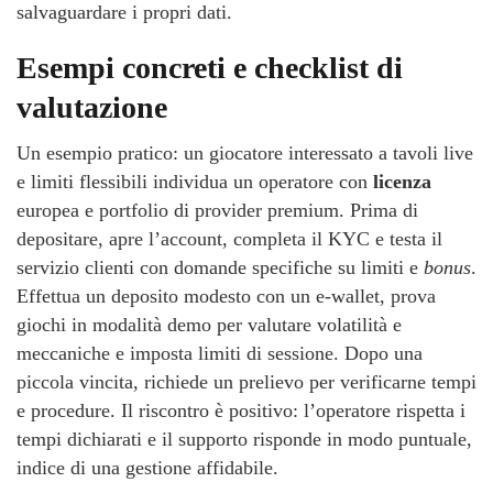
salvaguardare i propri dati.
Esempi concreti e checklist di
valutazione
Un esempio pratico: un giocatore interessato a tavoli live
e limiti flessibili individua un operatore con
licenza
europea e portfolio di provider premium. Prima di
depositare, apre l’account, completa il KYC e testa il
servizio clienti con domande specifiche su limiti e
bonus
.
Effettua un deposito modesto con un e-wallet, prova
giochi in modalità demo per valutare volatilità e
meccaniche e imposta limiti di sessione. Dopo una
piccola vincita, richiede un prelievo per verificarne tempi
e procedure. Il riscontro è positivo: l’operatore rispetta i
tempi dichiarati e il supporto risponde in modo puntuale,
indice di una gestione affidabile.