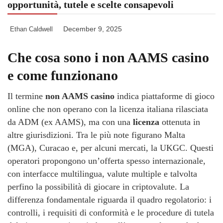
opportunità, tutele e scelte consapevoli
December 9, 2025
Ethan Caldwell
Che cosa sono i non AAMS casino
e come funzionano
Il termine
non AAMS casino
indica piattaforme di gioco
online che non operano con la licenza italiana rilasciata
da ADM (ex AAMS), ma con una
licenza
ottenuta in
altre giurisdizioni. Tra le più note figurano Malta
(MGA), Curacao e, per alcuni mercati, la UKGC. Questi
operatori propongono un’offerta spesso internazionale,
con interfacce multilingua, valute multiple e talvolta
perfino la possibilità di giocare in criptovalute. La
differenza fondamentale riguarda il quadro regolatorio: i
controlli, i requisiti di conformità e le procedure di tutela