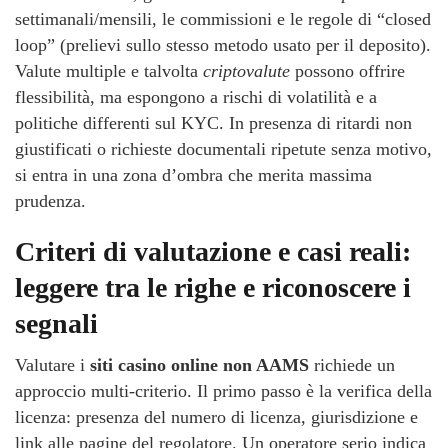
settimanali/mensili, le commissioni e le regole di “closed
loop” (prelievi sullo stesso metodo usato per il deposito).
Valute multiple e talvolta
criptovalute
possono offrire
flessibilità, ma espongono a rischi di volatilità e a
politiche differenti sul KYC. In presenza di ritardi non
giustificati o richieste documentali ripetute senza motivo,
si entra in una zona d’ombra che merita massima
prudenza.
Criteri di valutazione e casi reali:
leggere tra le righe e riconoscere i
segnali
Valutare i
siti casino online non AAMS
richiede un
approccio multi-criterio. Il primo passo è la verifica della
licenza: presenza del numero di licenza, giurisdizione e
link alle pagine del regolatore. Un operatore serio indica