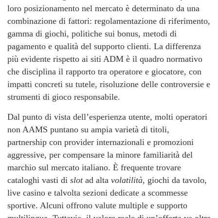
loro posizionamento nel mercato è determinato da una
combinazione di fattori: regolamentazione di riferimento,
gamma di giochi, politiche sui bonus, metodi di
pagamento e qualità del supporto clienti. La differenza
più evidente rispetto ai siti ADM è il quadro normativo
che disciplina il rapporto tra operatore e giocatore, con
impatti concreti su tutele, risoluzione delle controversie e
strumenti di gioco responsabile.
Dal punto di vista dell’esperienza utente, molti operatori
non AAMS puntano su ampia varietà di titoli,
partnership con provider internazionali e promozioni
aggressive, per compensare la minore familiarità del
marchio sul mercato italiano. È frequente trovare
cataloghi vasti di
slot
ad alta
volatilità
, giochi da tavolo,
live casino e talvolta sezioni dedicate a scommesse
sportive. Alcuni offrono valute multiple e supporto