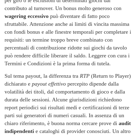
per giro o le esclusioni di determinati giochi dal
contributo al turnover. Un bonus molto generoso con
wagering eccessivo
può diventare di fatto poco
sfruttabile. Attenzione anche ai limiti di vincita massima
con fondi bonus e alle finestre temporali per completare i
requisiti: un termine troppo breve combinato con
percentuali di contribuzione ridotte sui giochi da tavolo
può rendere difficile liberare il saldo. Leggere con cura i
Termini e Condizioni è la prima forma di tutela.
Sul tema payout, la differenza tra
RTP
(Return to Player)
dichiarato e
payout effettivo
percepito dipende dalla
volatilità dei titoli, dal comportamento di gioco e dalla
durata delle sessioni. Alcune giurisdizioni richiedono
report periodici sui risultati medi e certificazioni di terze
parti sui generatori di numeri casuali. In assenza di un
chiaro riferimento, è buona norma cercare prove di
audit
indipendenti
e cataloghi di provider conosciuti. Un altro