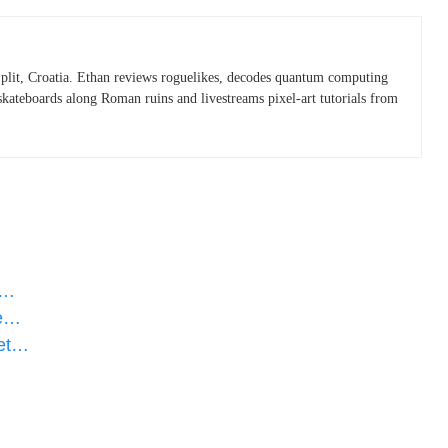
plit, Croatia. Ethan reviews roguelikes, decodes quantum computing
skateboards along Roman ruins and livestreams pixel-art tutorials from
:…
de…
 et…