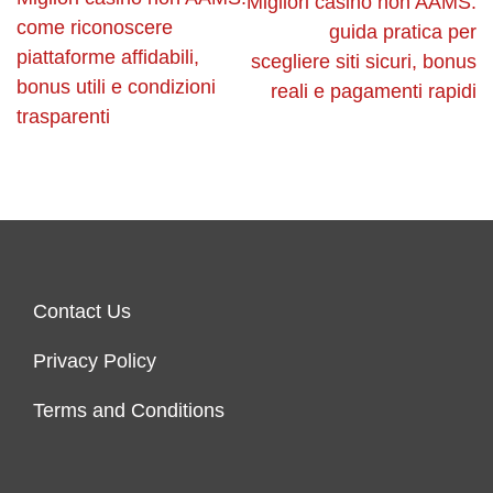
Migliori casino non AAMS:
come riconoscere
guida pratica per
piattaforme affidabili,
scegliere siti sicuri, bonus
bonus utili e condizioni
reali e pagamenti rapidi
trasparenti
Contact Us
Privacy Policy
Terms and Conditions