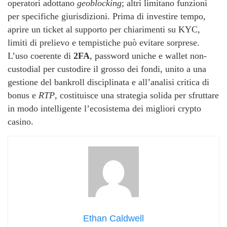
operatori adottano
geoblocking
; altri limitano funzioni
per specifiche giurisdizioni. Prima di investire tempo,
aprire un ticket al supporto per chiarimenti su KYC,
limiti di prelievo e tempistiche può evitare sorprese.
L’uso coerente di
2FA
, password uniche e wallet non-
custodial per custodire il grosso dei fondi, unito a una
gestione del bankroll disciplinata e all’analisi critica di
bonus e
RTP
, costituisce una strategia solida per sfruttare
in modo intelligente l’ecosistema dei migliori crypto
casino.
Ethan Caldwell