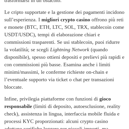
trasformarsi in un ostacolo.
Le cripto supportate e la gestione dei pagamenti incidono
sull’esperienza. I
migliori crypto casino
offrono più reti
e monete (BTC, ETH, LTC, SOL, TRX, stablecoin come
USDT/USDC), tempi di elaborazione chiari e
commissioni trasparenti. Se usi stablecoin, puoi ridurre
la volatilità; se scegli
Lightning Network
(quando
disponibile), spesso ottieni depositi e prelievi più rapidi e
con commissioni più basse. Esamina anche i limiti
minimi/massimi, le conferme richieste on-chain e
l’eventuale supporto via ticket o chat per transazioni
bloccate.
Infine, privilegia piattaforme con funzioni di
gioco
responsabile
(limiti di deposito, autoesclusione, reality
check), assistenza in lingua, interfaccia mobile fluida e
processi KYC proporzionati: alcuni crypto casino
adottano verifiche leggere per piccoli importi, ma