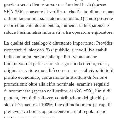
grazie a seed client e server e a funzioni hash (spesso
SHA-256), consente di verificare che l’esito di una mano
o di un lancio non sia stato manipolato. Quando presente
e correttamente documentata, aumenta la trasparenza e
riduce l’asimmetria informativa tra operatore e giocatore.
La qualità del catalogo è altrettanto importante. Provider
riconosciuti, slot con
RTP
pubblici e tavoli
live
stabili
indicano un’attenzione alla qualità. Valuta anche
l’ampiezza del palinsesto: slot, giochi da tavolo, crash,
originali crypto e modalità con croupier dal vivo. Sotto il
profilo economico, conta molto la struttura di
bonus
e
promozioni: oltre alla cifra nominale, esamina requisiti
di scommessa (spesso nell’ordine di x20–x50), limiti di
puntata, tempi di rollover, contribuzione dei giochi (le
slot di frequente al 100%, i tavoli molto meno) e cap di
prelievo. Un bonus appariscente ma mal regolato può