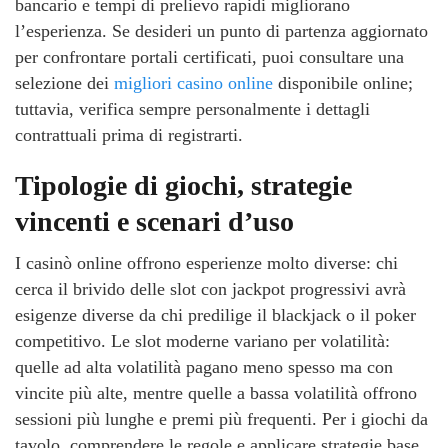
bancario e tempi di prelievo rapidi migliorano
l’esperienza. Se desideri un punto di partenza aggiornato
per confrontare portali certificati, puoi consultare una
selezione dei
migliori casino online
disponibile online;
tuttavia, verifica sempre personalmente i dettagli
contrattuali prima di registrarti.
Tipologie di giochi, strategie
vincenti e scenari d’uso
I casinò online offrono esperienze molto diverse: chi
cerca il brivido delle slot con jackpot progressivi avrà
esigenze diverse da chi predilige il blackjack o il poker
competitivo. Le slot moderne variano per volatilità:
quelle ad alta volatilità pagano meno spesso ma con
vincite più alte, mentre quelle a bassa volatilità offrono
sessioni più lunghe e premi più frequenti. Per i giochi da
tavolo, comprendere le regole e applicare strategie base