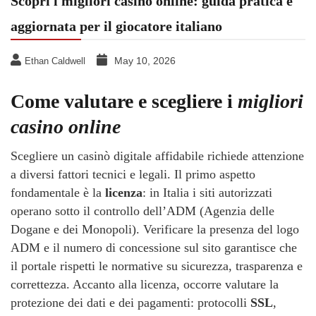
Scopri i migliori casino online: guida pratica e
aggiornata per il giocatore italiano
May 10, 2026
Ethan Caldwell
Come valutare e scegliere i
migliori
casino online
Scegliere un casinò digitale affidabile richiede attenzione
a diversi fattori tecnici e legali. Il primo aspetto
fondamentale è la
licenza
: in Italia i siti autorizzati
operano sotto il controllo dell’ADM (Agenzia delle
Dogane e dei Monopoli). Verificare la presenza del logo
ADM e il numero di concessione sul sito garantisce che
il portale rispetti le normative su sicurezza, trasparenza e
correttezza. Accanto alla licenza, occorre valutare la
protezione dei dati e dei pagamenti: protocolli
SSL
,