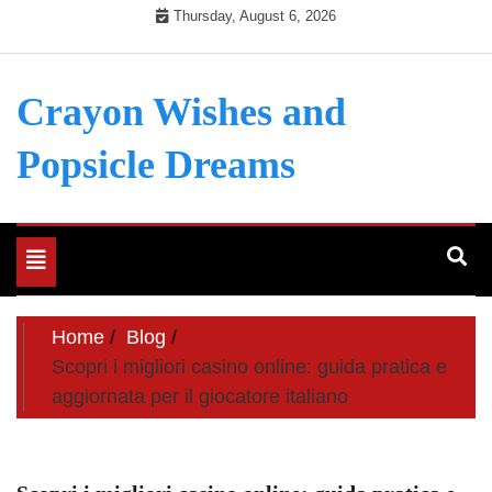
Skip
Thursday, August 6, 2026
to
content
Crayon Wishes and
Popsicle Dreams
Toggle
navigation
Home
Blog
Scopri i migliori casino online: guida pratica e
aggiornata per il giocatore italiano