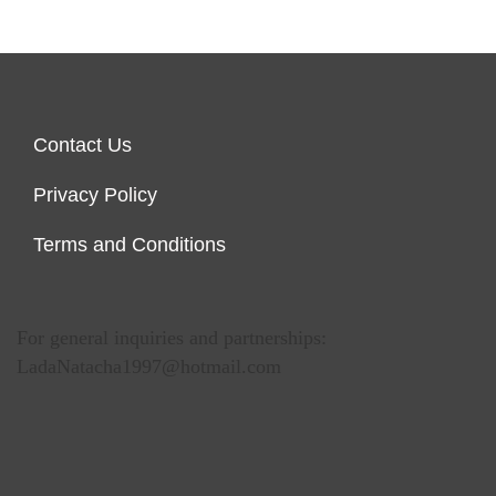
Contact Us
Privacy Policy
Terms and Conditions
For general inquiries and partnerships:
LadaNatacha1997@hotmail.com