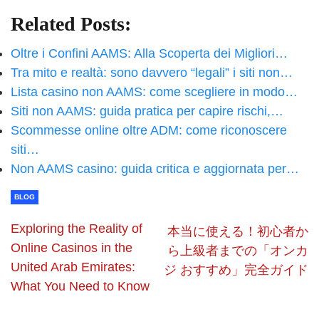
Related Posts:
Oltre i Confini AAMS: Alla Scoperta dei Migliori…
Tra mito e realtà: sono davvero “legali” i siti non…
Lista casino non AAMS: come scegliere in modo…
Siti non AAMS: guida pratica per capire rischi,…
Scommesse online oltre ADM: come riconoscere
siti…
Non AAMS casino: guida critica e aggiornata per…
BLOG
Exploring the Reality of
本当に使える！初心者か
Online Casinos in the
ら上級者までの「オンカ
United Arab Emirates:
ジ おすすめ」完全ガイド
What You Need to Know