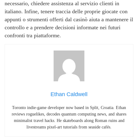
necessario, chiedere assistenza al servizio clienti in
italiano. Infine, tenere traccia delle proprie giocate con
appunti o strumenti offerti dal casinò aiuta a mantenere il
controllo e a prendere decisioni informate nei futuri
confronti tra piattaforme.
Ethan Caldwell
Toronto indie-game developer now based in Split, Croatia. Ethan
reviews roguelikes, decodes quantum computing news, and shares
minimalist travel hacks. He skateboards along Roman ruins and
livestreams pixel-art tutorials from seaside cafés.