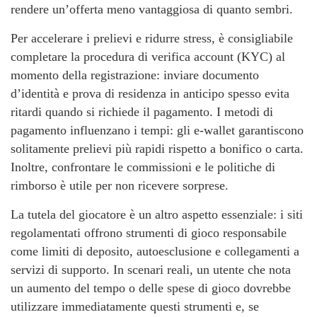
rendere un’offerta meno vantaggiosa di quanto sembri.
Per accelerare i prelievi e ridurre stress, è consigliabile
completare la procedura di verifica account (KYC) al
momento della registrazione: inviare documento
d’identità e prova di residenza in anticipo spesso evita
ritardi quando si richiede il pagamento. I metodi di
pagamento influenzano i tempi: gli e-wallet garantiscono
solitamente prelievi più rapidi rispetto a bonifico o carta.
Inoltre, confrontare le commissioni e le politiche di
rimborso è utile per non ricevere sorprese.
La tutela del giocatore è un altro aspetto essenziale: i siti
regolamentati offrono strumenti di gioco responsabile
come limiti di deposito, autoesclusione e collegamenti a
servizi di supporto. In scenari reali, un utente che nota
un aumento del tempo o delle spese di gioco dovrebbe
utilizzare immediatamente questi strumenti e, se