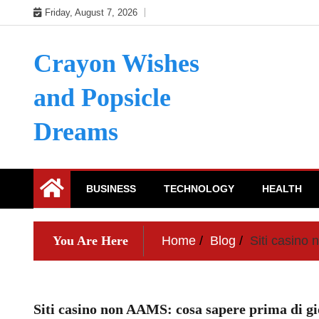
Skip
Friday, August 7, 2026
to
content
Crayon Wishes
and Popsicle
Dreams
BUSINESS
TECHNOLOGY
HEALTH
You Are Here
Home
Blog
Siti casino
Siti casino non AAMS: cosa sapere prima di gi