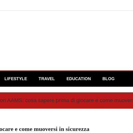
LIFESTYLE
TRAVEL
EDUCATION
BLOG
 non AAMS: cosa sapere prima di giocare e come muovers
ocare e come muoversi in sicurezza