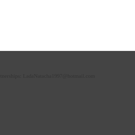
rtnerships:
LadaNatacha1997@hotmail.com