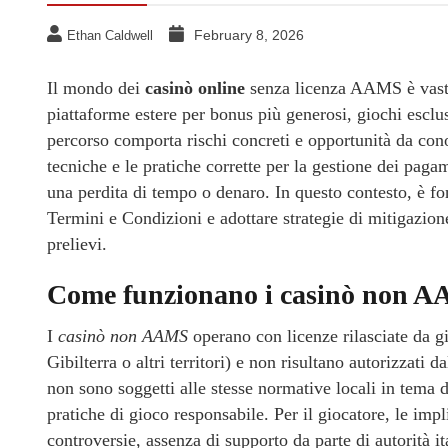
February 8, 2026
Ethan Caldwell
Il mondo dei
casinò online
senza licenza AAMS è vasto
piattaforme estere per bonus più generosi, giochi esclu
percorso comporta rischi concreti e opportunità da con
tecniche e le pratiche corrette per la gestione dei paga
una perdita di tempo o denaro. In questo contesto, è fo
Termini e Condizioni e adottare strategie di mitigazione
prelievi.
Come funzionano i casinò non AA
I
casinò non AAMS
operano con licenze rilasciate da g
Gibilterra o altri territori) e non risultano autorizzati 
non sono soggetti alle stesse normative locali in tema di
pratiche di gioco responsabile. Per il giocatore, le impl
controversie, assenza di supporto da parte di autorità ita