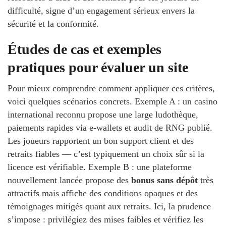
difficulté, signe d’un engagement sérieux envers la
sécurité et la conformité.
Études de cas et exemples
pratiques pour évaluer un site
Pour mieux comprendre comment appliquer ces critères,
voici quelques scénarios concrets. Exemple A : un casino
international reconnu propose une large ludothèque,
paiements rapides via e-wallets et audit de RNG publié.
Les joueurs rapportent un bon support client et des
retraits fiables — c’est typiquement un choix sûr si la
licence est vérifiable. Exemple B : une plateforme
nouvellement lancée propose des
bonus sans dépôt
très
attractifs mais affiche des conditions opaques et des
témoignages mitigés quant aux retraits. Ici, la prudence
s’impose : privilégiez des mises faibles et vérifiez les