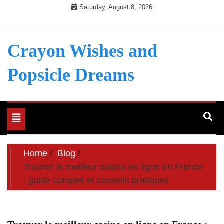
Skip
Saturday, August 8, 2026
to
content
Crayon Wishes and
Popsicle Dreams
Toggle
navigation
Home
Blog
Trouver le meilleur casino en ligne en France
: guide complet et conseils pratiques