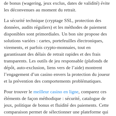
de bonus (wagering, jeux exclus, dates de validité) évite
les déconvenues au moment du retrait.
La sécurité technique (cryptage SSL, protection des
données, audits réguliers) et les méthodes de paiement
disponibles sont primordiales. Un bon site propose des
solutions variées : cartes, portefeuilles électroniques,
virements, et parfois crypto-monnaies, tout en
garantissant des délais de retrait rapides et des frais
transparents. Les outils de jeu responsable (plafonds de
dépôt, auto-exclusion, liens vers de l’aide) montrent
l’engagement d’un casino envers la protection du joueur
et la prévention des comportements problématiques.
Pour trouver le
meilleur casino en ligne
, comparez ces
éléments de façon méthodique : sécurité, catalogue de
jeux, politique de bonus et fluidité des paiements. Cette
comparaison permet de sélectionner une plateforme qui