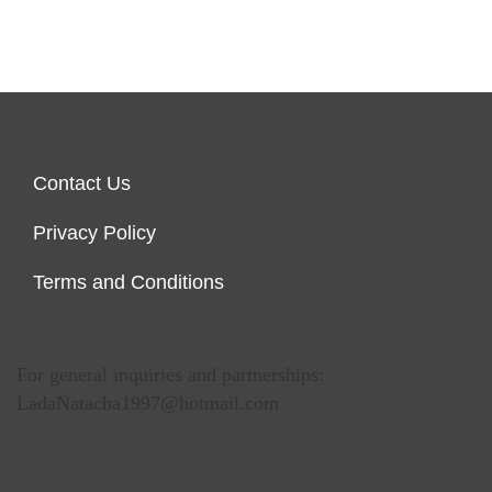
Contact Us
Privacy Policy
Terms and Conditions
For general inquiries and partnerships:
LadaNatacha1997@hotmail.com