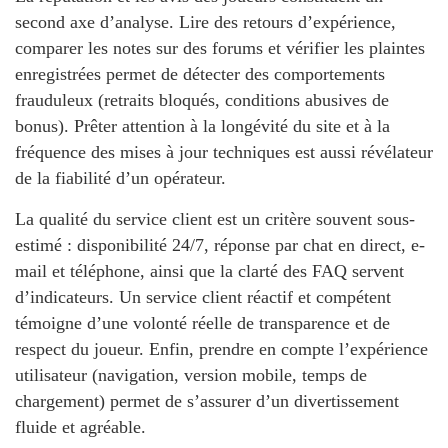
second axe d’analyse. Lire des retours d’expérience,
comparer les notes sur des forums et vérifier les plaintes
enregistrées permet de détecter des comportements
frauduleux (retraits bloqués, conditions abusives de
bonus). Prêter attention à la longévité du site et à la
fréquence des mises à jour techniques est aussi révélateur
de la fiabilité d’un opérateur.
La qualité du service client est un critère souvent sous-
estimé : disponibilité 24/7, réponse par chat en direct, e-
mail et téléphone, ainsi que la clarté des FAQ servent
d’indicateurs. Un service client réactif et compétent
témoigne d’une volonté réelle de transparence et de
respect du joueur. Enfin, prendre en compte l’expérience
utilisateur (navigation, version mobile, temps de
chargement) permet de s’assurer d’un divertissement
fluide et agréable.