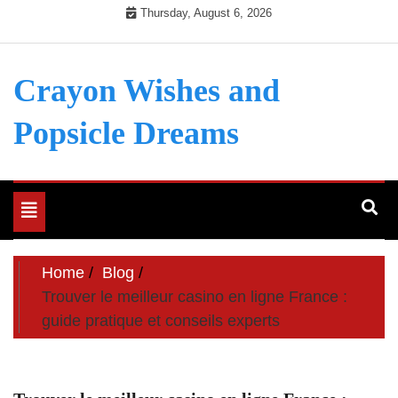
Skip
Thursday, August 6, 2026
to
content
Crayon Wishes and
Popsicle Dreams
Toggle
navigation
Home
Blog
Trouver le meilleur casino en ligne France :
guide pratique et conseils experts