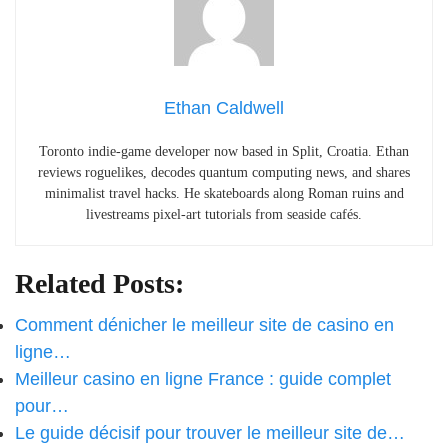
Ethan Caldwell
Toronto indie-game developer now based in Split, Croatia. Ethan
reviews roguelikes, decodes quantum computing news, and shares
minimalist travel hacks. He skateboards along Roman ruins and
livestreams pixel-art tutorials from seaside cafés.
Related Posts:
Comment dénicher le meilleur site de casino en
ligne…
Meilleur casino en ligne France : guide complet
pour…
Le guide décisif pour trouver le meilleur site de…