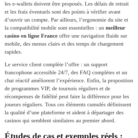
les e-wallets doivent être proposés. Les délais de retrait
et les frais éventuels sont des points à vérifier avant
d’ouvrir un compte. Par ailleurs, l’ergonomie du site et
la compatibilité mobile sont essentielles : un
meilleur
casino en ligne France
offre une navigation fluide sur
mobile, des menus clairs et des temps de chargement
rapides.
Le service client complète l’offre : un support
francophone accessible 24/7, des FAQ complètes et un
chat réactif améliorent l’expérience. Enfin, la proposition
de programmes VIP, de tournois réguliers et de
récompenses de fidélité peut faire la différence pour les
joueurs réguliers. Tous ces éléments cumulés définissent
la qualité d’une plateforme et aident à départager des
casinos qui semblent similaires au premier abord.
Études de cas et exemples réels :