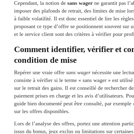
Cependant, la notion de
sans wager
ne garantit pas l’a
imposer des plafonds de retrait, des limites de mise lor
à faible volatilité. Il est donc essentiel de lire les rè
proposant ce type d’offre se positionnent souvent sur 
et le service client sont des critères à vérifier pour pr
Comment identifier, vérifier et co
condition de mise
Repérer une vraie offre
sans wager
nécessite une lectur
consiste à vérifier si le terme « sans wager » est utilis
sur le retrait des gains. Il est conseillé de rechercher 
paiement prises en charge et les avis d’utilisateurs. Po
guide bien documenté peut être consulté, par exemple
sur les offres disponibles.
Lors de l’analyse des offres, portez une attention parti
issus du bonus, jeux exclus ou limitations sur certaine