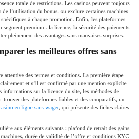
bsence totale de restrictions. Les casinos peuvent toujours
s de l’utilisation du bonus, ou exclure certaines machines
gles spécifiques à chaque promotion. Enfin, les plateformes
un segment premium : la licence, la sécurité des paiements
ofiter pleinement des avantages sans mauvaises surprises.
mparer les meilleures offres sans
e attentive des termes et conditions. La première étape
é clairement et s’il est confirmé par une mention explicite
des informations sur la licence du site, les méthodes de
ur trouver des plateformes fiables et des comparatifs, un
casino en ligne sans wager
, qui présente des fiches claires
culière aux éléments suivants : plafond de retrait des gains
s machines, durée de validité de l’offre et conditions KYC