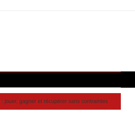
: jouer, gagner et récupérer sans contraintes